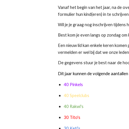
Vanaf het begin van het jaar, na de o
formulier hun kind(eren) in te schrijve
Wil je je graag nog inschrijven tijdens 
Best kom je even langs op zondag om 
Een nieuw lid kan enkele keren komen 
vermelden er wel bij dat we onze
lede
De gegevens
stuur
je best
naar de hoo
Dit jaar kunnen de volgende aantallen
40 Pinkels
40 Speelclubs
40 Rakwi's
30 Tito's
30 Keti's