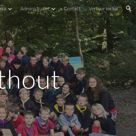
dia
Administratief
Contact
Verhuur lokaal
ion
thout