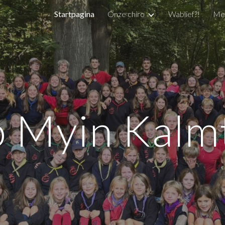
Startpagina
Onze chiro
Wablief?!
Me
ip to main content
Skip to navigat
o Myin Kalm